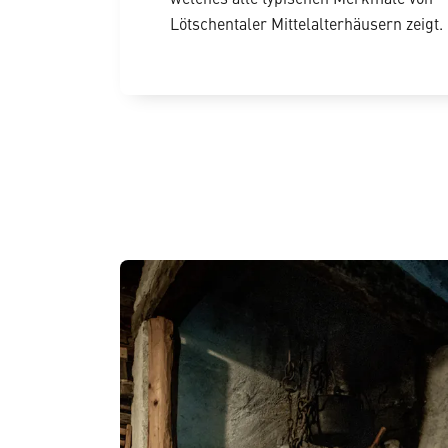
welches alle typischen Merkmale von
Lötschentaler Mittelalterhäusern zeigt.