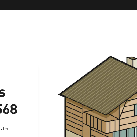
s
568
zten,