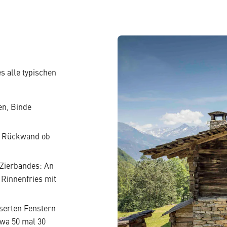
s alle typischen
en, Binde
er Rückwand ob
 Zierbandes: An
Rinnenfries mit
sserten Fenstern
twa 50 mal 30