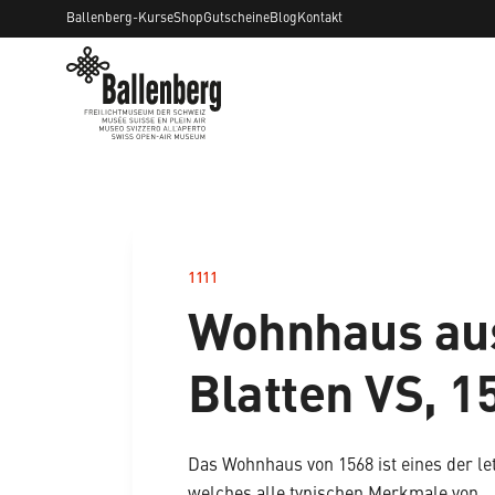
Ballenberg-Kurse
Shop
Gutscheine
Blog
Kontakt
1111
–
Wohnhaus au
Blatten VS, 1
Das Wohnhaus von 1568 ist eines der let