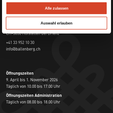
u
Alle zulassen
s
Ballenberg
w
Freilichtmuseum der Schweiz
Auswahl erlauben
a
Museumsstrasse 100
h
CH-3858 Hofstetten bei Brienz
l
+41 33 952 10 30
info@ballenberg.ch
Öffnungszeiten
9. April bis 1. November 2026
Täglich von 10.00 bis 17.00 Uhr
Öffnungszeiten Administration
Täglich von 08.00 bis 18.00 Uhr