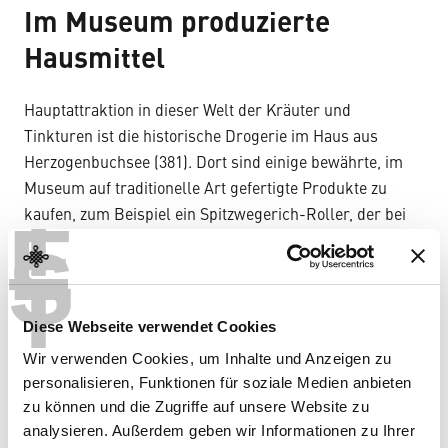
Im Museum produzierte
Hausmittel
Hauptattraktion in dieser Welt der Kräuter und
Tinkturen ist die historische Drogerie im Haus aus
Herzogenbuchsee (381). Dort sind einige bewährte, im
Museum auf traditionelle Art gefertigte Produkte zu
T
kaufen, zum Beispiel ein Spitzwegerich-Roller, der bei
E
S
Insektenstichen hilft, oder «Chörblichrutwasser», das in
T
der Volksmedizin als Mittel zur Verbesserung des Blutes
bekannt war. Die Pflanzen wachsen gleich hinter der
Drogerie. Beliebt sind auch Produkte wie
Diese Webseite verwendet Cookies
Ringelblumensalbe, Arnikatinkturen oder Thymiansirup.
Wir verwenden Cookies, um Inhalte und Anzeigen zu
In früheren Jahrhunderten war das Wissen über die
personalisieren, Funktionen für soziale Medien anbieten
Heilkraft gewisser Pflanzen weit verbreitet,
zu können und die Zugriffe auf unsere Website zu
Bauernfamilien stellten verschiedene Hausmittel selber
analysieren. Außerdem geben wir Informationen zu Ihrer