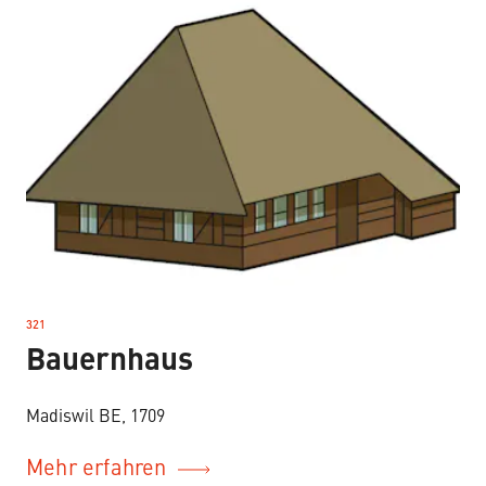
321
–
Bauernhaus
Madiswil BE, 1709
Mehr erfahren