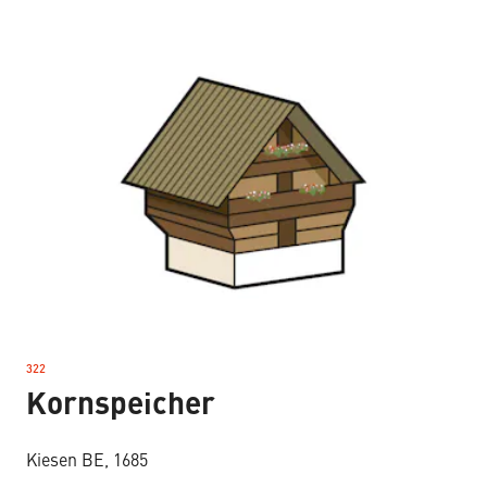
322
–
Kornspeicher
Kiesen BE, 1685