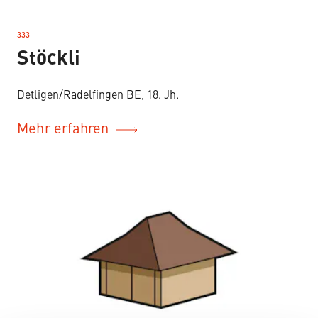
333
–
Stöckli
Detligen/Radelfingen BE, 18. Jh.
Mehr erfahren