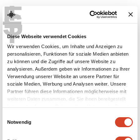
T
E
S
T
334
Diese Webseite verwendet Cookies
–
Spritzenhaus
Wir verwenden Cookies, um Inhalte und Anzeigen zu
personalisieren, Funktionen für soziale Medien anbieten
Mühledorf BE, 1834
zu können und die Zugriffe auf unsere Website zu
analysieren. Außerdem geben wir Informationen zu Ihrer
Mehr erfahren
Verwendung unserer Website an unsere Partner für
soziale Medien, Werbung und Analysen weiter. Unsere
Partner führen diese Informationen möglicherweise mit
weiteren Daten zusammen, die Sie ihnen bereitgestellt
haben oder die sie im Rahmen Ihrer Nutzung der Dienste
gesammelt haben.
E
Notwendig
i
n
w