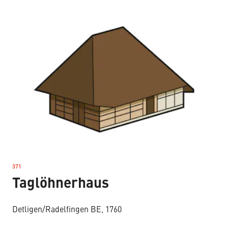
371
–
Taglöhnerhaus
Detligen/Radelfingen BE, 1760