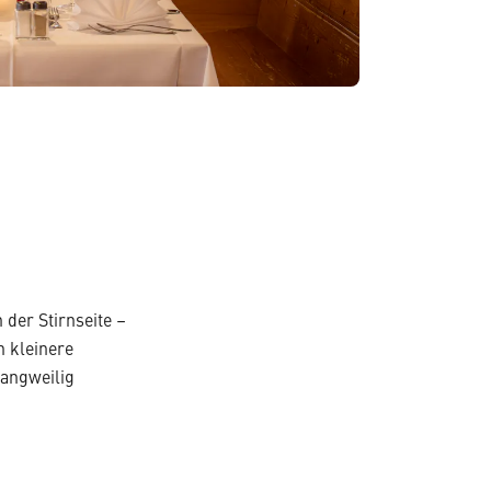
der Stirnseite –
h kleinere
langweilig