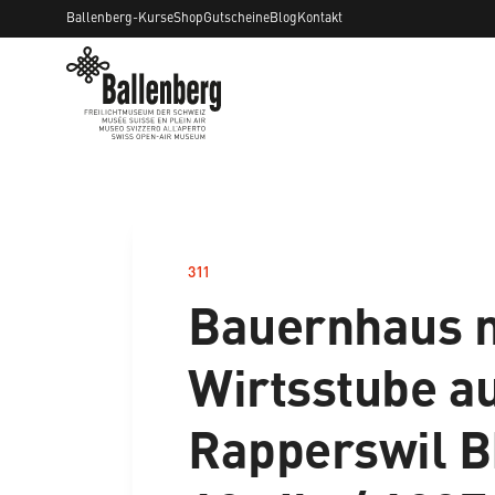
Ballenberg-Kurse
Shop
Gutscheine
Blog
Kontakt
311
–
Bauernhaus 
Wirtsstube a
Rapperswil B