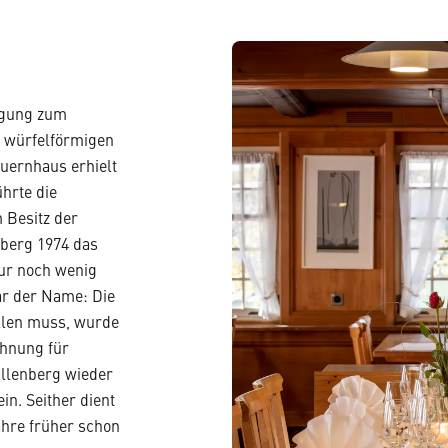
ligung zum
en würfelförmigen
auernhaus erhielt
hrte die
m Besitz der
nberg 1974 das
nur noch wenig
ar der Name: Die
ellen muss, wurde
chnung für
allenberg wieder
in. Seither dient
Jahre früher schon