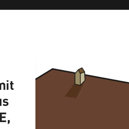
mit
us
E,