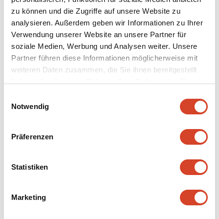
zu können und die Zugriffe auf unsere Website zu
477
suissen en plein air Ballenberg
Kb
analysieren. Außerdem geben wir Informationen zu Ihrer
Verwendung unserer Website an unsere Partner für
soziale Medien, Werbung und Analysen weiter. Unsere
Partner führen diese Informationen möglicherweise mit
Continuer vers
weiteren Daten zusammen, die Sie ihnen bereitgestellt
haben oder die sie im Rahmen Ihrer Nutzung der Dienste
gesammelt haben.
E
Musée
Notwendig
i
n
Découvrir sans plus attendre
w
Präferenzen
i
l
l
Statistiken
i
g
Marketing
u
n