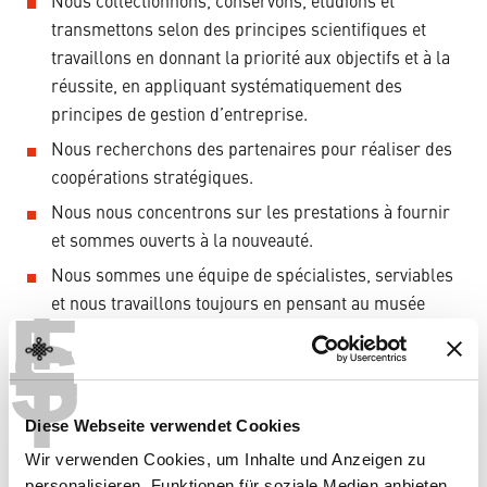
Nous collectionnons, conservons, étudions et
transmettons selon des principes scientifiques et
travaillons en donnant la priorité aux objectifs et à la
réussite, en appliquant systématiquement des
principes de gestion d’entreprise.
Nous recherchons des partenaires pour réaliser des
coopérations stratégiques.
Nous nous concentrons sur les prestations à fournir
et sommes ouverts à la nouveauté.
Nous sommes une équipe de spécialistes, serviables
T
E
et nous travaillons toujours en pensant au musée
S
dans sa globalité.
T
Documents complémentaires
Diese Webseite verwendet Cookies
Wir verwenden Cookies, um Inhalte und Anzeigen zu
Description rapide du Musée
personalisieren, Funktionen für soziale Medien anbieten
Pdf,