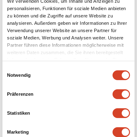
Wir verwenden Cookies, um Inhalte und Anzeigen zu
personalisieren, Funktionen für soziale Medien anbieten
zu können und die Zugriffe auf unsere Website zu
analysieren. Außerdem geben wir Informationen zu Ihrer
Klicken Sie auf die farbigen Nummern, um die
Details zu den Gebäuden anzuzeigen.
Verwendung unserer Website an unsere Partner für
soziale Medien, Werbung und Analysen weiter. Unsere
Partner führen diese Informationen möglicherweise mit
weiteren Daten zusammen, die Sie ihnen bereitgestellt
haben oder die sie im Rahmen Ihrer Nutzung der Dienste
gesammelt haben.
E
Notwendig
i
n
w
Präferenzen
i
l
l
Statistiken
i
g
Marketing
u