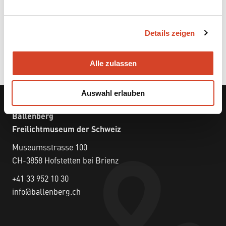
n
g
Details zeigen
s
a
u
Alle zulassen
s
w
Auswahl erlauben
a
h
Ballenberg
l
Freilichtmuseum der Schweiz
Museumsstrasse 100
CH-3858 Hofstetten bei Brienz
+41 33 952 10 30
info@ballenberg.ch