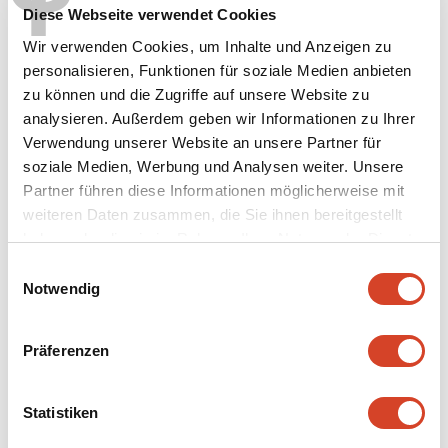
T
Diese Webseite verwendet Cookies
2018:
Das Freilichtmuseum Ballenberg
Wir verwenden Cookies, um Inhalte und Anzeigen zu
und seine Stiftung feiern ihr 40-
personalisieren, Funktionen für soziale Medien anbieten
beziehungsweise 50-jähriges Bestehen
zu können und die Zugriffe auf unsere Website zu
2025:
Vollintegration des Kurszentrums
analysieren. Außerdem geben wir Informationen zu Ihrer
Verwendung unserer Website an unsere Partner für
in das Freilichtmuseum. Umbenennung in
soziale Medien, Werbung und Analysen weiter. Unsere
«
Ballenberg-Kurse
»
Partner führen diese Informationen möglicherweise mit
weiteren Daten zusammen, die Sie ihnen bereitgestellt
haben oder die sie im Rahmen Ihrer Nutzung der Dienste
gesammelt haben.
E
Notwendig
i
n
w
Präferenzen
i
l
l
Statistiken
i