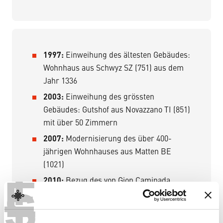
1997:
Einweihung des ältesten Gebäudes:
Wohnhaus aus Schwyz SZ (751) aus dem
Jahr 1336
2003:
Einweihung des grössten
Gebäudes: Gutshof aus Novazzano TI (851)
mit über 50 Zimmern
2007:
Modernisierung des über 400-
jährigen Wohnhauses aus Matten BE
T
(1021)
E
2010:
Bezug des von Gion Caminada
S
entworfenen neuen Verwaltungsgebäudes
2017:
Einweihung des vorläufig letzten
Gebäudes: Ziegelei aus Péry BE (141)