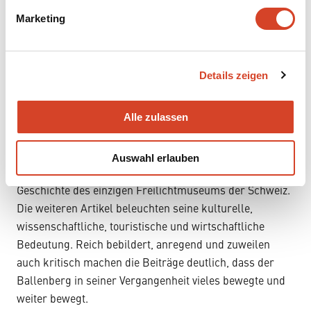
g
Marketing
u
n
g
Details zeigen
s
a
2. wissenschaftliches Jahrbuch 1998
u
–
Die ganze Ballenberg-
Alle zulassen
s
Geschichte
w
Auswahl erlauben
a
Das Jahrbuch 1998 widmet sich ganz der spannenden
h
l
Geschichte des einzigen Freilichtmuseums der Schweiz.
Die weiteren Artikel beleuchten seine kulturelle,
wissenschaftliche, touristische und wirtschaftliche
Bedeutung. Reich bebildert, anregend und zuweilen
auch kritisch machen die Beiträge deutlich, dass der
Ballenberg in seiner Vergangenheit vieles bewegte und
weiter bewegt.