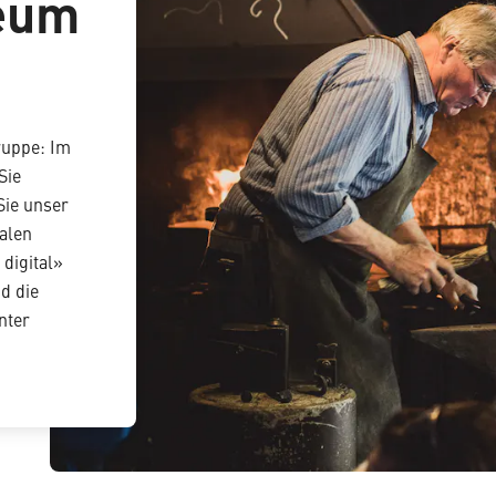
seum
Gruppe: Im
Sie
Sie unser
alen
digital»
d die
nter