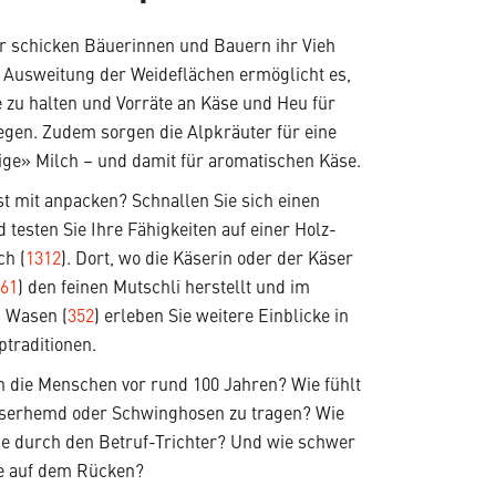
 schicken Bäuerinnen und Bauern ihr Vieh
e Ausweitung der Weideflächen ermöglicht es,
e zu halten und Vorräte an Käse und Heu für
egen. Zudem sorgen die Alpkräuter für eine
ige» Milch – und damit für aromatischen Käse.
st mit anpacken? Schnallen Sie sich einen
testen Sie Ihre Fähigkeiten auf einer Holz-
ch (
1312
). Dort, wo die Käserin oder der Käser
361
) den feinen Mutschli herstellt und im
 Wasen (
352
) erleben Sie weitere Einblicke in
lptraditionen.
ch die Menschen vor rund 100 Jahren? Wie fühlt
Käserhemd oder Schwinghosen zu tragen? Wie
me durch den Betruf-Trichter? Und wie schwer
be auf dem Rücken?