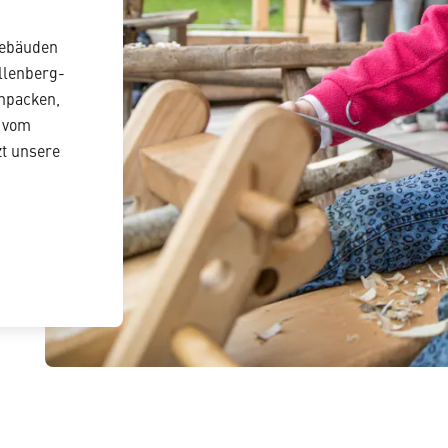
Gebäuden
llenberg-
npacken,
n vom
zt unsere