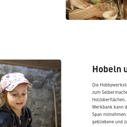
Hobeln 
Die Hobbywerksta
zum Selbermache
Holzoberflächen,
Werkbank kann d
Span mitnehmen. 
gebliebene und z