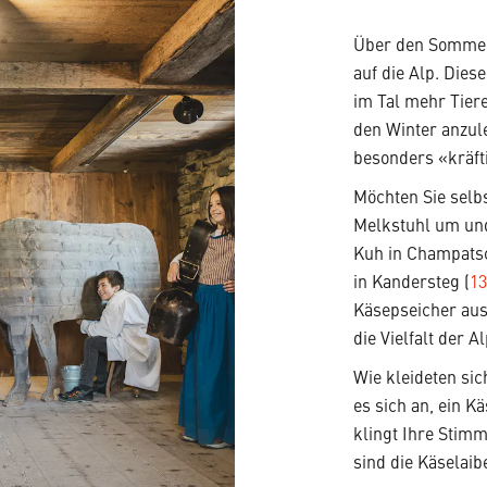
Über den Sommer
auf die Alp. Dies
im Tal mehr Tier
den Winter anzul
besonders «kräft
Möchten Sie selb
Melkstuhl um und 
Kuh in Champats
in Kandersteg (
1
Käsepseicher aus
die Vielfalt der A
Wie kleideten si
es sich an, ein 
klingt Ihre Stim
sind die Käselai