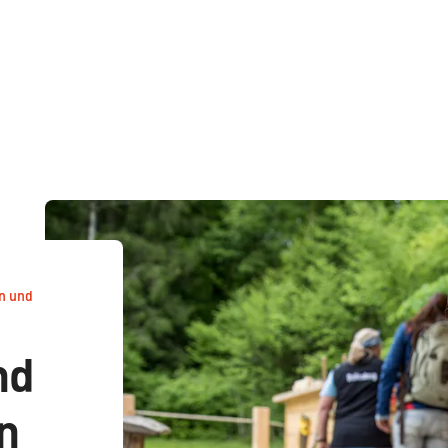
n und
nd
n