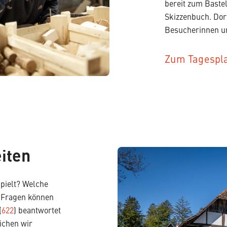
bereit zum Bastel
Skizzenbuch. Dor
Besucherinnen u
Zum Tagespl
eiten
pielt? Welche
e Fragen können
(
622
) beantwortet
ichen wir